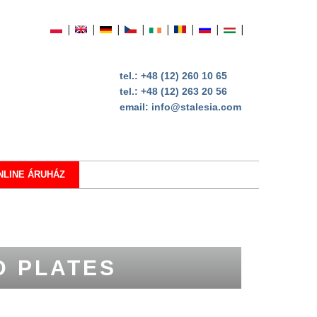
tel.:
+48 (12) 260 10 65
tel.:
+48 (12) 263 20 56
email:
info@stalesia.com
NLINE ÁRUHÁZ
D PLATES