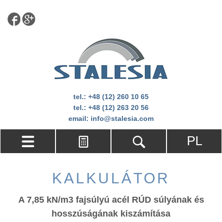
tel.:
+48 (12) 260 10 65
tel.:
+48 (12) 263 20 56
email:
info@stalesia.com
PL
KALKULÁTOR
A 7,85 kN/m3 fajsúlyú acél RÚD súlyának és
hosszúságának kiszámítása