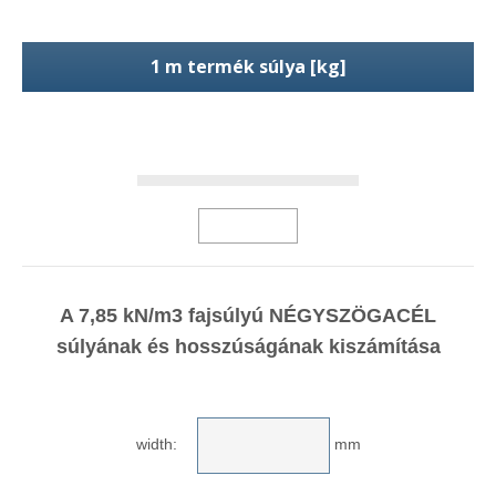
1 m termék súlya [kg]
A 7,85 kN/m3 fajsúlyú NÉGYSZÖGACÉL
súlyának és hosszúságának kiszámítása
width:
mm