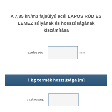
A 7,85 kN/m3 fajsúlyú acél LAPOS RÚD ÉS
LEMEZ súlyának és hosszúságának
kiszámítása
szélesség
mm
1 kg termék hosszúsága [m]
vastagság:
mm