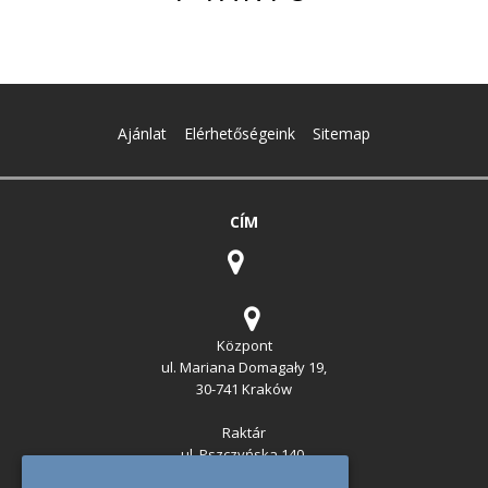
Ajánlat
Elérhetőségeink
Sitemap
CÍM
Központ
ul. Mariana Domagały 19,
30-741 Kraków
Raktár
ul. Pszczyńska 140,
43-254 Warszowice