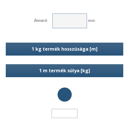
Átmérő
mm
1 kg termék hosszúsága [m]
1 m termék súlya [kg]