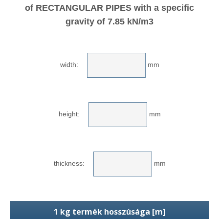
of RECTANGULAR PIPES with a specific
gravity of 7.85 kN/m3
width:
mm
height:
mm
thickness:
mm
1 kg termék hosszúsága [m]