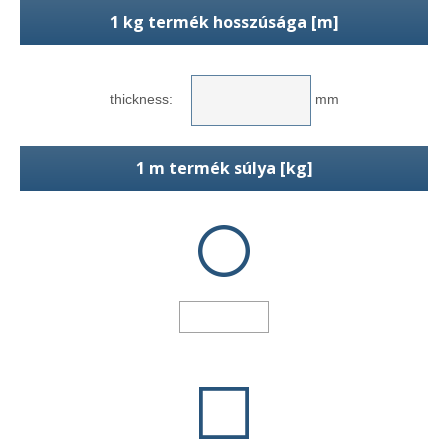
1 kg termék hosszúsága [m]
thickness:
mm
1 m termék súlya [kg]