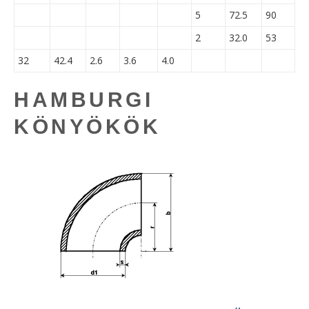
5
72.5
90
2
32.0
53
32
42.4
2.6
3.6
4.0
HAMBURGI
KÖNYÖKÖK