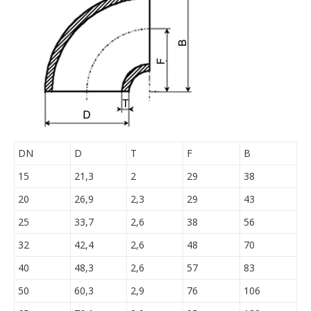
DN
D
T
F
B
15
21,3
2
29
38
20
26,9
2,3
29
43
25
33,7
2,6
38
56
32
42,4
2,6
48
70
40
48,3
2,6
57
83
50
60,3
2,9
76
106