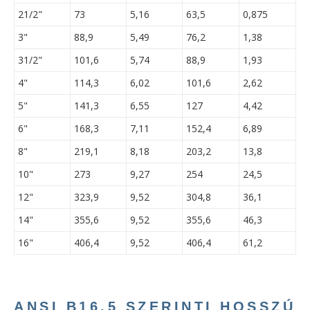
21/2"
73
5,16
63,5
0,875
3"
88,9
5,49
76,2
1,38
31/2"
101,6
5,74
88,9
1,93
4"
114,3
6,02
101,6
2,62
5"
141,3
6,55
127
4,42
6"
168,3
7,11
152,4
6,89
8"
219,1
8,18
203,2
13,8
10"
273
9,27
254
24,5
12"
323,9
9,52
304,8
36,1
14"
355,6
9,52
355,6
46,3
16"
406,4
9,52
406,4
61,2
ANSI B16.5 SZERINTI HOSSZÚ