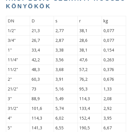
KÖNYÖKÖK
DN
D
s
r
kg
1/2"
21,3
2,77
38,1
0,077
3/4"
26,7
2,87
28,6
0,077
1"
33,4
3,38
38,1
0,154
11/4"
42,2
3,56
47,6
0,263
11/2"
48,3
3,68
57,2
0,376
2"
60,3
3,91
76,2
0,676
21/2"
73
5,16
95,3
1,33
3"
88,9
5,49
114,3
2,08
31/2"
101,6
5,74
133,4
2,92
4"
114,3
6,02
152,4
3,95
5"
141,3
6,55
190,5
6,67