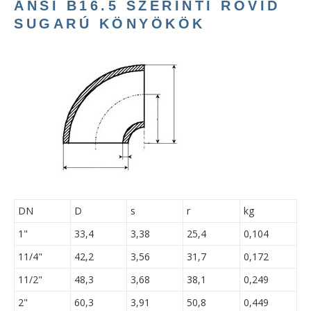
ANSI B16.5 SZERINTI RÖVID
SUGARÚ KÖNYÖKÖK
DN
D
s
r
kg
1"
33,4
3,38
25,4
0,104
11/4"
42,2
3,56
31,7
0,172
11/2"
48,3
3,68
38,1
0,249
2"
60,3
3,91
50,8
0,449