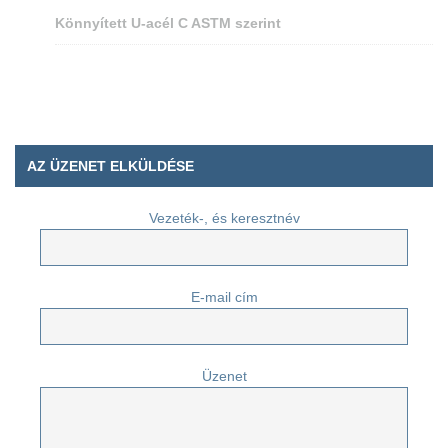
Könnyített U-acél C ASTM szerint
AZ ÜZENET ELKÜLDÉSE
Vezeték-, és keresztnév
E-mail cím
Üzenet