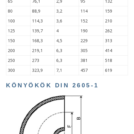
65
76,1
2,9
95
132
80
88,9
3,2
114
159
100
114,3
3,6
152
210
125
139,7
4
190
262
150
168,3
4,5
229
313
200
219,1
6,3
305
414
250
273
6,3
381
518
300
323,9
7,1
457
619
KÖNYÖKÖK DIN 2605-1