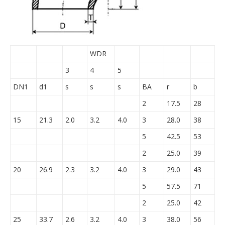
WDR
3
4
5
DN1
d1
s
s
s
BA
r
b
2
17.5
28
15
21.3
2.0
3.2
4.0
3
28.0
38
5
42.5
53
2
25.0
39
20
26.9
2.3
3.2
4.0
3
29.0
43
5
57.5
71
2
25.0
42
25
33.7
2.6
3.2
4.0
3
38.0
56