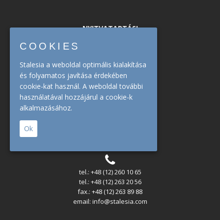
NYITVATARTÁSI
COOKIES
Stalesia a weboldal optimális kialakítása
Központ
és folyamatos javítása érdekében
mon. - fri. : 08:00 - 16:30
cookie-kat használ. A weboldal további
használatával hozzájárul a cookie-k
Raktár
alkalmazásához.
mon. - fri. : 07:00 - 14:30
Ok
ÉRINTKEZÉS
tel.: +48 (12) 260 10 65
tel.: +48 (12) 263 20 56
fax.: +48 (12) 263 89 88
email: info@stalesia.com