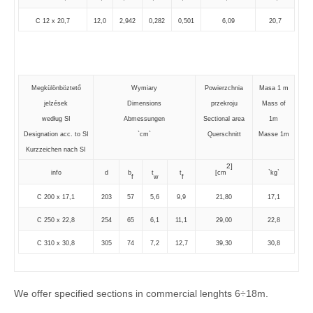
C 12 x 20,7
12,0
2,942
0,282
0,501
6,09
20,7
Megkülönböztető
Wymiary
Powierzchnia
Masa 1 m
jelzések
Dimensions
przekroju
Mass of
według SI
Abmessungen
Sectional area
1m
Designation acc. to SI
`cm`
Querschnitt
Masse 1m
Kurzzeichen nach SI
2]
info
d
b
t
t
[cm
`kg`
f
w
f
C 200 x 17,1
203
57
5,6
9,9
21,80
17,1
C 250 x 22,8
254
65
6,1
11,1
29,00
22,8
C 310 x 30,8
305
74
7,2
12,7
39,30
30,8
We offer specified sections in commercial lenghts 6÷18m.