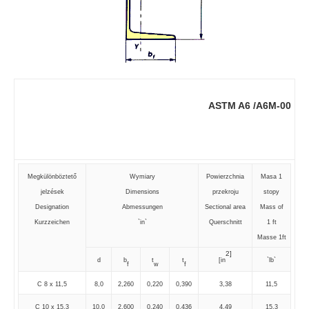
ASTM A6 /A6M-00
Megkülönböztető
Wymiary
Powierzchnia
Masa 1
jelzések
Dimensions
przekroju
stopy
Designation
Abmessungen
Sectional area
Mass of
Kurzzeichen
`in`
Querschnitt
1 ft
Masse 1ft
2]
d
b
t
t
[in
`lb`
f
w
f
C 8 x 11,5
8,0
2,260
0,220
0,390
3,38
11,5
C 10 x 15,3
10,0
2,600
0,240
0,436
4,49
15,3