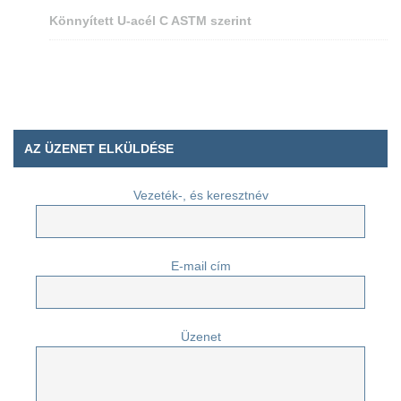
Könnyített U-acél C ASTM szerint
AZ ÜZENET ELKÜLDÉSE
Vezeték-, és keresztnév
E-mail cím
Üzenet