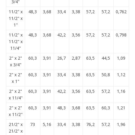
3/4"
11/2" x
48,3
3,68
33,4
3,38
57,2
57,2
0,762
11/2" x
1"
11/2" x
48,3
3,68
42,2
3,56
57,2
57,2
0,798
11/2" x
11/4"
2" x 2"
60,3
3,91
26,7
2,87
63,5
44,5
1,09
x 3/4"
2" x 2"
60,3
3,91
33,4
3,38
63,5
50,8
1,12
x 1"
2" x 2"
60,3
3,91
42,2
3,56
63,5
57,2
1,16
x 11/4"
2" x 2"
60,3
3,91
48,3
3,68
63,5
60,3
1,21
x 11/2"
21/2" x
73
5,16
33,4
3,38
76,2
57,2
1,96
21/2" x