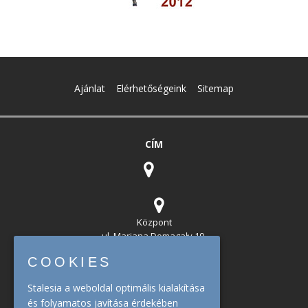
Ajánlat
Elérhetőségeink
Sitemap
CÍM
Központ
ul. Mariana Domagały 19,
30-741 Kraków
COOKIES
Raktár
Stalesia a weboldal optimális kialakítása
ul. Pszczyńska 140,
és folyamatos javítása érdekében
43-254 Warszowice