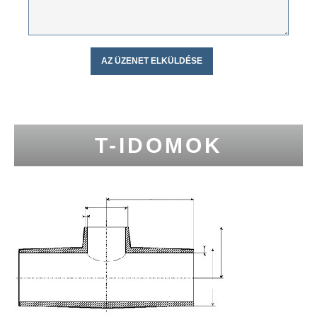
T-IDOMOK