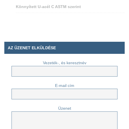
Könnyített U-acél C ASTM szerint
AZ ÜZENET ELKÜLDÉSE
Vezeték-, és keresztnév
E-mail cím
Üzenet