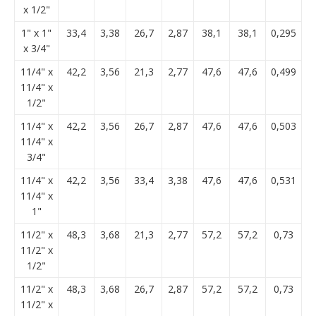
x 1/2"
1" x 1"
33,4
3,38
26,7
2,87
38,1
38,1
0,295
x 3/4"
11/4" x
42,2
3,56
21,3
2,77
47,6
47,6
0,499
11/4" x
1/2"
11/4" x
42,2
3,56
26,7
2,87
47,6
47,6
0,503
11/4" x
3/4"
11/4" x
42,2
3,56
33,4
3,38
47,6
47,6
0,531
11/4" x
1"
11/2" x
48,3
3,68
21,3
2,77
57,2
57,2
0,73
11/2" x
1/2"
11/2" x
48,3
3,68
26,7
2,87
57,2
57,2
0,73
11/2" x