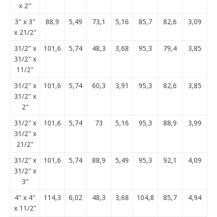
x 2"
3" x 3"
88,9
5,49
73,1
5,16
85,7
82,6
3,09
x 21/2"
31/2" x
101,6
5,74
48,3
3,68
95,3
79,4
3,85
31/2" x
11/2"
31/2" x
101,6
5,74
60,3
3,91
95,3
82,6
3,85
31/2" x
2"
31/2" x
101,6
5,74
73
5,16
95,3
88,9
3,99
31/2" x
21/2"
31/2" x
101,6
5,74
88,9
5,49
95,3
92,1
4,09
31/2" x
3"
4" x 4"
114,3
6,02
48,3
3,68
104,8
85,7
4,94
x 11/2"